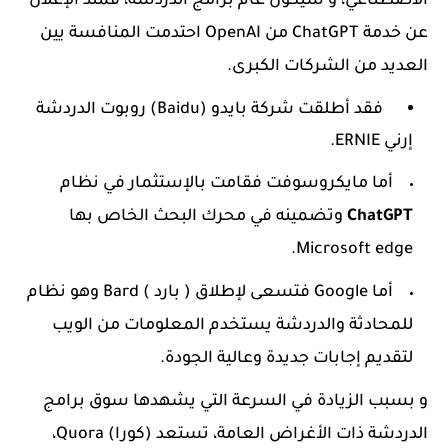
الاصطناعي، و سيكون عام برامج الدردشة، فمنذ الإعلان
عن خدمة ChatGPT من OpenAI احتدمت المنافسة يين
العديد من الشركات الكبرى.
فقد أطلقت شركة بايدو (Baidu) روبوت الدردشة
إرني ERNIE.
أما مايكروسوفت فقامت بالإستثمار في نظام
ChatGPT
وتضمينه في محرك البحث الخاص بها
Microsoft edge.
أما Google فتسعى لإطلاق ( بارد ) Bard وهو نظام
للمحادثة والدردشة يستخدم المعلومات من الويب
لتقديم إجابات جديدة وعالية الجودة.
و بسبب الزيادة في السرعة التي يشهدها سوق برامج
الدردشة ذات الأغراض العامة، تستعد (كورا) Quora،