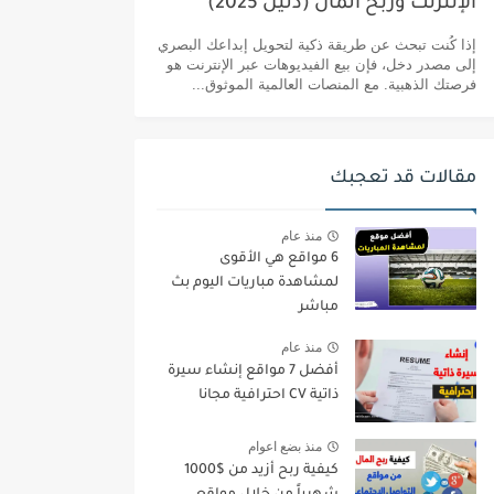
الإنترنت وربح المال (دليل 2025)
إذا كُنت تبحث عن طريقة ذكية لتحويل إبداعك البصري
إلى مصدر دخل، فإن بيع الفيديوهات عبر الإنترنت هو
فرصتك الذهبية. مع المنصات العالمية الموثوق...
مقالات قد تعجبك
منذ عام
6 مواقع هي الأقوى
لمشاهدة مباريات اليوم بث
مباشر
منذ عام
أفضل 7 مواقع إنشاء سيرة
ذاتية CV احترافية مجانا
منذ بضع اعوام
كيفية ربح أزيد من $1000