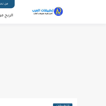
من نح
الربح من