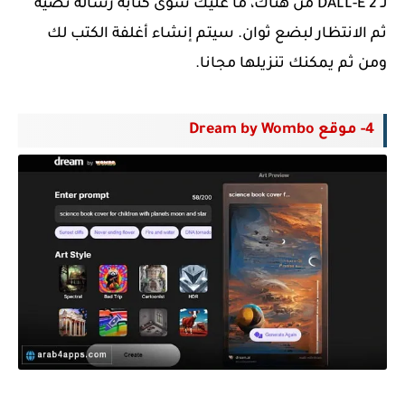
لـ
DALL-E 2 من هناك، ما عليك سوى كتابة رسالة نصية
ثم الانتظار لبضع ثوان. سيتم إنشاء أغلفة الكتب لك
ومن ثم يمكنك تنزيلها مجانا.
4- موقع Dream by Wombo