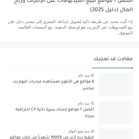
أفضل 7 مواقع لبيع الفيديوهات على الإنترنت وربح
المال (دليل 2025)
إذا كُنت تبحث عن طريقة ذكية لتحويل إبداعك البصري إلى مصدر دخل، فإن
بيع الفيديوهات عبر الإنترنت هو فرصتك الذهبية. مع المنصات العالمية
الموثوق...
مقالات قد تعجبك
منذ عام
6 مواقع هي الأقوى لمشاهدة مباريات اليوم بث
مباشر
منذ عام
أفضل 7 مواقع إنشاء سيرة ذاتية CV احترافية
مجانا
منذ بضع اعوام
كيفية ربح أزيد من $1000 شهرياً من خلال مواقع