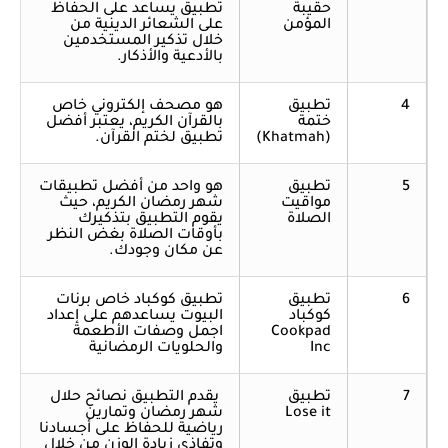
حقيبة
تطبيق يساعد على الحفاظ
المؤمن
على الشعائر الدينية من
خلال تذكير المستخدمين
بالأدعية والأذكار.
4
تطبيق
هو مصحف إلكتروني خاص
ختمة
بالقرآن الكريم، يعتبر أفضل
(Khatmah)
تطبيق لختم القرآن.
5
تطبيق
هو واحد من أفضل تطبيقات
مواقيت
شهر رمضان الكريم، حيث
الصلاة
يقوم التطبيق بتذكيرك
بأوقات الصلاة بغض النظر
عن مكان وجودك.
6
تطبيق
تطبيق كوكباد خاص برنات
كوكباد
البيوت يساعدهم على إعداد
Cookpad
اجمل وصفات الأطعمة
Inc
والحلويات الرمضانية
7
تطبيق
يقدم التطبيق نصائح حلال
Lose it
شهر رمضان وتمارين
رياضية للحفاظ على أجسادنا
وتفاذي زيادة الوزن من خلال