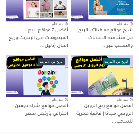
منذ عام
منذ عام
شرح موقع Clixblue - الربح
أفضل 7 مواقع لبيع
من مشاهدة الإعلانات
الفيديوهات على الإنترنت وربح
والسحب عبر...
المال (دليل...
الربح من الانترنت
الربح من الانترنت
منذ عام
منذ عام
أفضل مواقع ربح الروبل
أفضل مواقع شراء دومين
الروسي مجانا | قائمة مجربة
احترافي بأرخص سعر
للسحب...