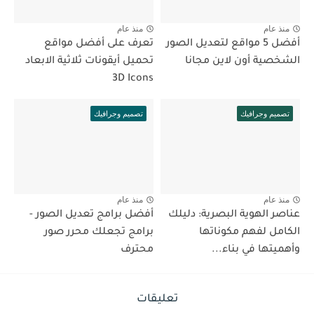
منذ عام
منذ عام
أفضل 5 مواقع لتعديل الصور
تعرف على أفضل مواقع
الشخصية أون لاين مجانا
تحميل أيقونات ثلاثية الابعاد
3D Icons
تصميم وجرافيك
تصميم وجرافيك
منذ عام
منذ عام
عناصر الهوية البصرية: دليلك
أفضل برامج تعديل الصور -
الكامل لفهم مكوناتها
برامج تجعلك محرر صور
وأهميتها في بناء...
محترف
تعليقات