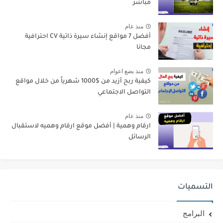
مباشر
منذ عام
أفضل 7 مواقع إنشاء سيرة ذاتية CV احترافية
مجانا
منذ بضع اعوام
كيفية ربح أزيد من $1000 شهرياً من خلال مواقع
التواصل الاجتماعي
منذ عام
ارقام وهمية | أفضل موقع ارقام وهميه لاستقبال
الرسائل
التسميات
البرامج